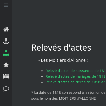
Cotentine
La Normandie
Généalogie
Films
Cambodge
La Manche
Blasons
Livres
Canada
Normandie
Relevés d'actes
Le Cotentin
Dispenses
Musiques
Chine
Généalogie
Les Moitiers d'Allonne
Notariats
Sites
Corse
-
Les Moitiers d’Allonne
:
Médias
Relevés d'actes
Vidéos
Croatie
Relevé d’actes de naissances de 18
Cuba
Voyages
Relevé d’actes de mariages de 1818
Relevé d’actes de décès de 1818 à 
États-Unis
Contact
Grèce
* La date de 1818 correspond à la réunion d
sous le nom des
MOITIERS d’ALLONNE
.
Italie